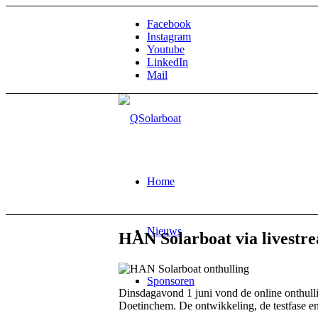
Facebook
Instagram
Youtube
LinkedIn
Mail
Home
Nieuws
HAN Solarboat via livestr
Sponsoren
Dinsdagavond 1 juni vond de online onthull
Doetinchem. De ontwikkeling, de testfase en 