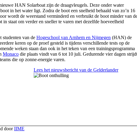
 nieuwe HAN Solarboat zijn de draagvleugels. Deze onder water
boot in het water ligt. Zodra de boot een snelheid behaald van zo’n 16
door wordt de weerstand verminderd en verbruikt de boot minder van d
 in staat om verder en sneller te varen met dezelfde hoeveelheid
 studenten van de
Hogeschool van Arnhem en Nijmegen
(HAN) de
eerdere keren op de proef gesteld is tijdens verschillende tests op de
 komende weken staan dan ook in het teken van een trainingsprogramma
in
Monaco
die plaats vindt van 6 tot 10 juli. Gedurende vier dagen strijd
 teams die op zonne-energie varen.
Lees het nieuwsbericht van de Gelderlander
ld door
IIME