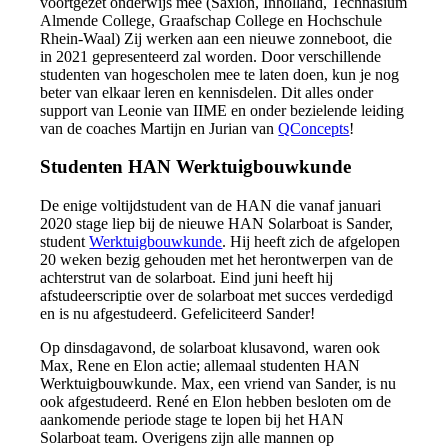
voortgezet onderwijs mee (Saxion, Inholland, Technasium
Almende College, Graafschap College en Hochschule
Rhein-Waal) Zij werken aan een nieuwe zonneboot, die
in 2021 gepresenteerd zal worden. Door verschillende
studenten van hogescholen mee te laten doen, kun je nog
beter van elkaar leren en kennisdelen. Dit alles onder
support van Leonie van IIME en onder bezielende leiding
van de coaches Martijn en Jurian van
QConcepts
!
Studenten HAN Werktuigbouwkunde
De enige voltijdstudent van de HAN die vanaf januari
2020 stage liep bij de nieuwe HAN Solarboat is Sander,
student
Werktuigbouwkunde
. Hij heeft zich de afgelopen
20 weken bezig gehouden met het herontwerpen van de
achterstrut van de solarboat. Eind juni heeft hij
afstudeerscriptie over de solarboat met succes verdedigd
en is nu afgestudeerd. Gefeliciteerd Sander!
Op dinsdagavond, de solarboat klusavond, waren ook
Max, Rene en Elon actie; allemaal studenten HAN
Werktuigbouwkunde. Max, een vriend van Sander, is nu
ook afgestudeerd. René en Elon hebben besloten om de
aankomende periode stage te lopen bij het HAN
Solarboat team. Overigens zijn alle mannen op