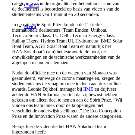
categorie waarin de originaliteit en het enthousiasme van
Contact
de deelnemers is beoordeeld op basis van video’s van de
studententeams van 1 minuut en 20 seconden.
In de categorie Spirit Prize konden de 11 sterke
Menu
internationale deelnemers (Team Emden, Uniboat,
Tecnico Solar Class, TU Delft, Tecnico Energy Class,
Sailing Tigers, Hydros Team UI, Hydrometra, BME Solar
Boat Team, AGH Solar Boat Team en natuurlijk het
HAN Solarboat Team) het teamwerk, de boot, de
ontwikkelingen en de technische werkzaamheden van de
afgelopen maanden laten zien.
Nadat de officiële race op de wateren van Monaco was
geannuleerd, vanwege de corona-maatregelen, kregen de
studententeams de vraag om mee te doen aan deze online
awards. Leonie Dijkhof
,
manager bij
IIME
en drijfveer
achter de HAN Solarboat, vertelt dat zij bewust hebben
gekozen om alleen deel te nemen aan de Spirit Prize. “Wij
vinden ons team uniek door de koppelingen met
verschillende onderwijsinstellingen.” De Eco Conception
Prize en de Innovation Prize waren de andere categorieën.
Bekijk hier de video die het HAN Solarboat team
ingezonden heeft: