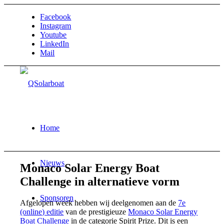
Facebook
Instagram
Youtube
LinkedIn
Mail
Home
Nieuws
Monaco Solar Energy Boat
Challenge in alternatieve vorm
Sponsoren
Afgelopen week hebben wij deelgenomen aan de
7e
(online) editie
van de prestigieuze
Monaco Solar Energy
Boat Challenge
in de categorie Spirit Prize. Dit is een