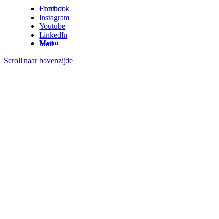
Contact
Facebook
Instagram
Youtube
LinkedIn
Menu
Mail
Scroll naar bovenzijde